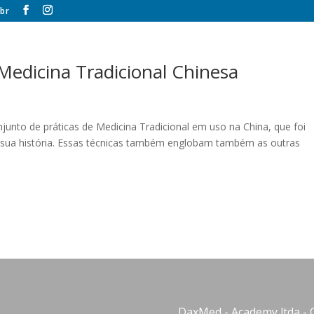
br
Medicina Tradicional Chinesa
unto de práticas de Medicina Tradicional em uso na China, que foi
 sua história. Essas técnicas também englobam também as outras
DaxMed - Academy ltda - 