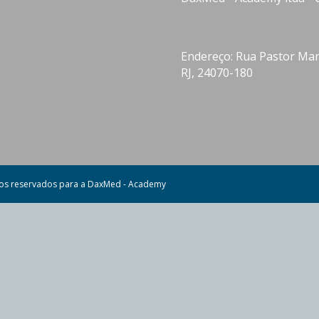
Endereço: Rua Pastor Manu
RJ, 24070-180
tos reservados para a DaxMed - Academy