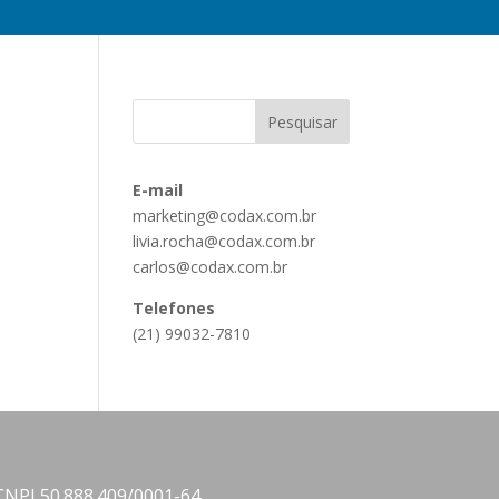
E-mail
marketing@codax.com.br
livia.rocha@codax.com.br
carlos@codax.com.br
Telefones
(21) 99032-7810
CNPJ 50.888.409/0001-64