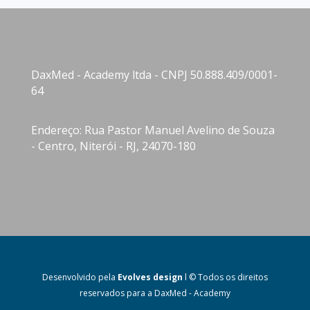
DaxMed - Academy ltda - CNPJ 50.888.409/0001-
64
Endereço: Rua Pastor Manuel Avelino de Souza
- Centro, Niterói - RJ, 24070-180
Desenvolvido pela
Evolves design
l © Todos os direitos
reservados para a DaxMed - Academy